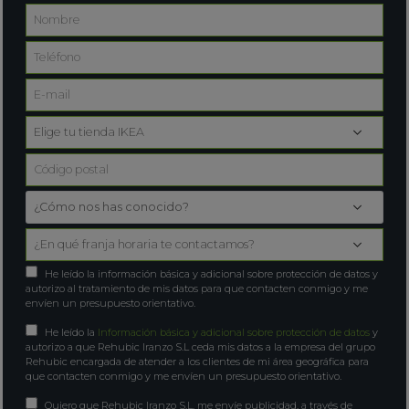
He leído la información básica y adicional sobre protección de datos y
autorizo al tratamiento de mis datos para que contacten conmigo y me
envíen un presupuesto orientativo.
He leído la
Información básica y adicional sobre protección de datos
y
autorizo a que Rehubic Iranzo S.L ceda mis datos a la empresa del grupo
Rehubic encargada de atender a los clientes de mi área geográfica para
que contacten conmigo y me envíen un presupuesto orientativo.
Quiero que Rehubic Iranzo S.L. me envíe publicidad, a través de