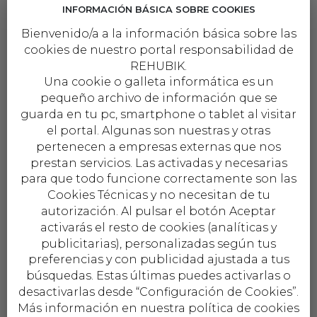
INFORMACIÓN BÁSICA SOBRE COOKIES
Bienvenido/a a la información básica sobre las
cookies de nuestro portal responsabilidad de
REHUBIK.
Una cookie o galleta informática es un
pequeño archivo de información que se
guarda en tu pc, smartphone o tablet al visitar
· ¿Cocináis habitualmente?
el portal. Algunas son nuestras y otras
pertenecen a empresas externas que nos
· ¿Os gusta cocinar o lo hacéis porque hay
prestan servicios. Las activadas y necesarias
que comer?
para que todo funcione correctamente son las
Cookies Técnicas y no necesitan de tu
· ¿Con qué frecuencia haces la compra?
autorización. Al pulsar el botón Aceptar
activarás el resto de cookies (analíticas y
· ¿Sueles fregar después de comer o va
publicitarias), personalizadas según tus
todo directo al lavavajillas?
preferencias y con publicidad ajustada a tus
búsquedas. Estas últimas puedes activarlas o
· ¿Cuántos dispositivos sueles enchufar a
la vez?
desactivarlas desde “Configuración de Cookies”.
Más información en nuestra política de cookies