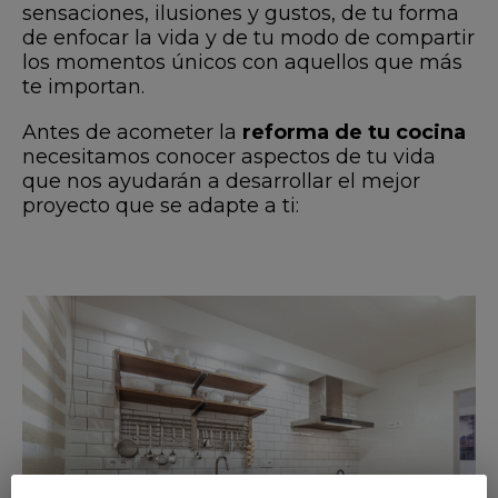
sensaciones, ilusiones y gustos, de tu forma
de enfocar la vida y de tu modo de compartir
los momentos únicos con aquellos que más
te importan.
Antes de acometer la
reforma de tu cocina
necesitamos conocer aspectos de tu vida
que nos ayudarán a desarrollar el mejor
proyecto que se adapte a ti: